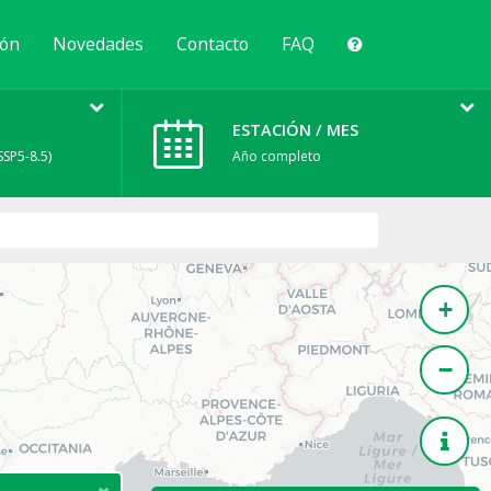
ión
Novedades
Contacto
FAQ
ESTACIÓN / MES
SSP5-8.5)
Año completo
+
−